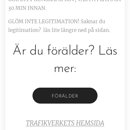
30 MIN INNAN.
GLÖM INTE LEGITIMATION! Saknar du
legitimation? läs lite längre ned på sidan.
Är du förälder? Läs
mer:
FÖRÄLDER
TRAFIKVERKETS HEMSIDA